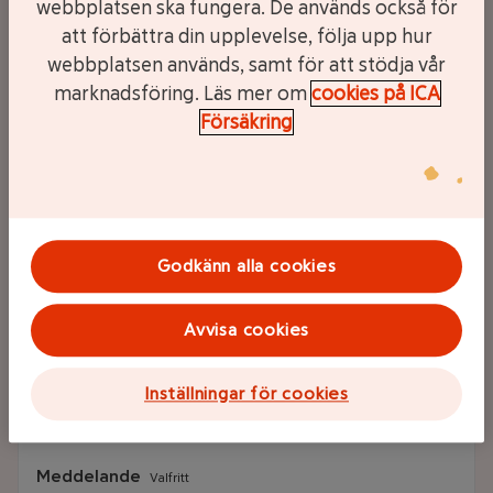
webbplatsen ska fungera. De används också för
att förbättra din upplevelse, följa upp hur
webbplatsen används, samt för att stödja vår
Namn
marknadsföring. Läs mer om
cookies på ICA
Försäkring
Mobilnummer
Godkänn alla cookies
Avvisa cookies
E-post
Inställningar för cookies
Meddelande
Valfritt