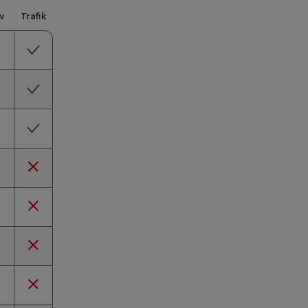
v
Trafik
derat
inkluderat
derat
inkluderat
derat
inkluderat
derat
inte inkluderat
derat
inte inkluderat
derat
inte inkluderat
derat
inte inkluderat