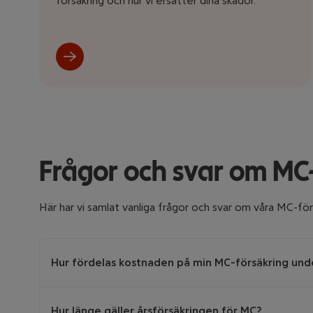
försäkring och hur vi ersätter dina skador.
Frågor och svar om MC-
Här har vi samlat vanliga frågor och svar om våra MC-för
Hur fördelas kostnaden på min MC-försäkring und
Vår MC-försäkring är en så kallad årsförsäkring med sä
Hur länge gäller årsförsäkringen för MC?