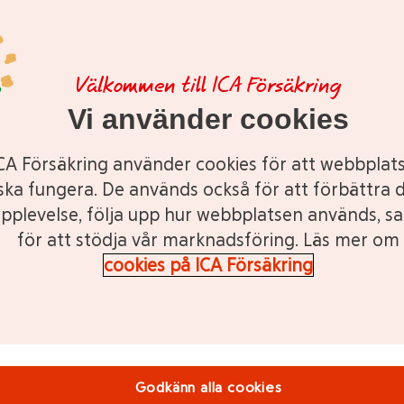
Trafikolycksfall och krishjälp
ar
Trafikolycksfall och krishjälp ingå utan extra
kostnad och är utan självrisk.
Välkommen till ICA Försäkring
Vi använder cookies
CA Försäkring använder cookies för att webbplat
Se ditt pris på MC-försäkring
ska fungera. De används också för att förbättra d
pplevelse, följa upp hur webbplatsen används, s
Registreringsnummer
för att stödja vår marknadsföring. Läs mer om
cookies på ICA Försäkring
re bekräftar du att du haft möjlighet att ta del av hur ICA Försäkring
behandlar 
Godkänn alla cookies