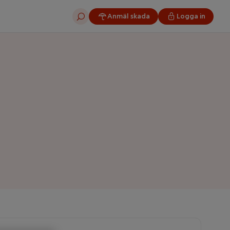
Anmäl skada
Logga in
Sök