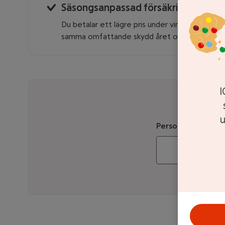
Säsongsanpassad försäkring
Du betalar ett lägre pris under vintern
–
men h
samma omfattande skydd året om.
I
u
Personnummer
Genom att gå vida