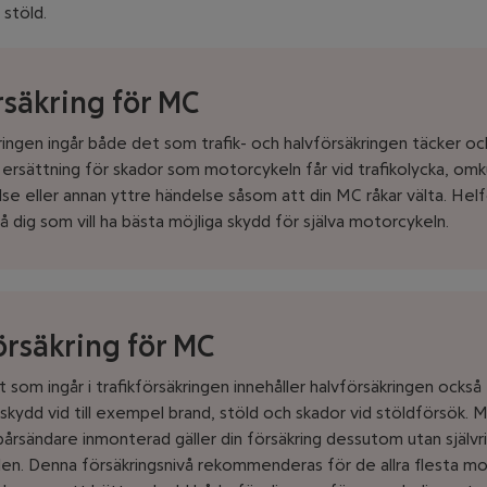
d stöld.
rsäkring för MC
ringen ingår både det som trafik- och halvförsäkringen täcker och
 ersättning för skador som motorcykeln får vid trafikolycka, omku
se eller annan yttre händelse såsom att din MC råkar välta. Helf
så dig som vill ha bästa möjliga skydd för själva motorcykeln.
örsäkring för MC
 som ingår i trafikförsäkringen innehåller halvförsäkringen också
sskydd vid till exempel brand, stöld och skador vid stöldförsök.
årsändare inmonterad gäller din försäkring dessutom utan självr
ulen. Denna försäkringsnivå rekommenderas för de allra flesta mo