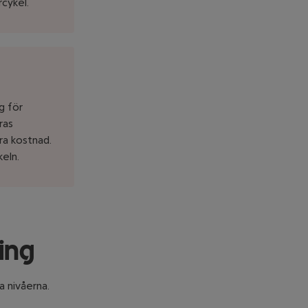
cykel.
ng för
ras
tra kostnad.
keln.
ring
a nivåerna.