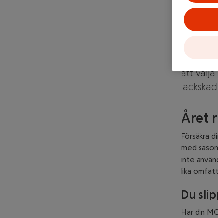
Rätt
Vi har gj
att du s
exempelv
att välja
lackskad
Året 
Försäkra di
med säsong
inte använd
lika omfat
Du sli
Har din MC