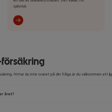
en del av skadekostnaden. Det kallas för
självrisk.
försäkring
säkring. Hittar du inte svaret på din fråga är du välkommen att
k
er året?
songsanpassat pris. Det innebär att du betalar mindre under vinte