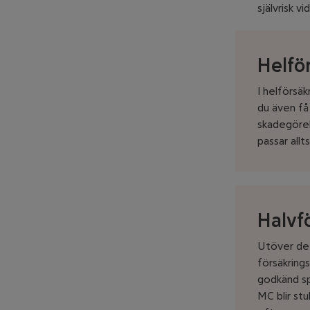
självrisk vi
Helfö
I helförsäk
du även få
skadegörel
passar allt
Halvf
Utöver det
försäkring
godkänd sp
MC blir st