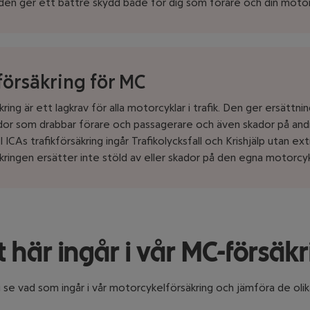
en ger ett bättre skydd både för dig som förare och din motor
försäkring för MC
kring är ett lagkrav för alla motorcyklar i trafik. Den ger ersättni
or som drabbar förare och passagerare och även skador på and
ICAs trafikförsäkring ingår Trafikolycksfall och Krishjälp utan ex
äkringen ersätter inte stöld av eller skador på den egna motorcy
 här ingår i vår MC-försäk
 se vad som ingår i vår motorcykelförsäkring och jämföra de olik