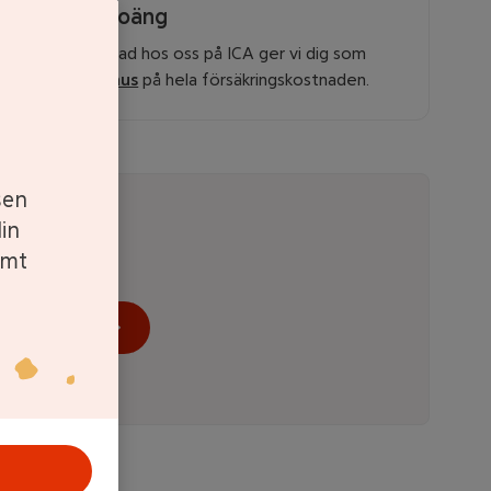
Stammispoäng
Är du försäkrad hos oss på ICA ger vi dig som
stammis
bonus
på hela försäkringskostnaden.
sen
in
amt
Se ditt pris
personuppgifter
.