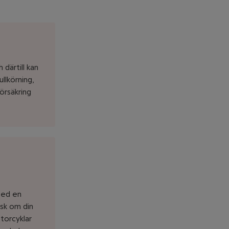
 därtill kan
llkörning,
örsäkring
 Med en
isk om din
torcyklar