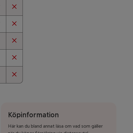
derat
inte inkluderat
derat
inte inkluderat
inkluderat
inte inkluderat
inkluderat
inte inkluderat
inkluderat
inte inkluderat
Köpinformation
Här kan du bland annat läsa om vad som gäller