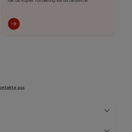
när du köper försäkring via distansavtal.
ontakta oss
.
rn när din MC inte används så ofta. Försäkringen blir