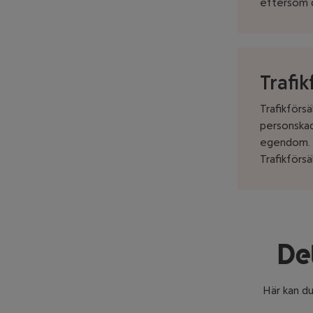
eftersom d
Trafik
Trafikförsä
personskad
egendom. I 
Trafikförs
Det
Här kan du