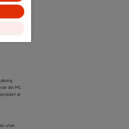
ring för
 genom
säkring
 när din MC
 skyddet är
gen utan