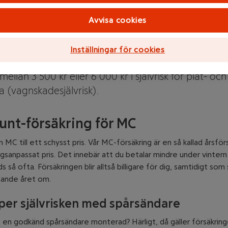
 MC-försäkring för just dig
Avvisa cookies
ort det enkelt att jämföra trafik-, halv- och helförsäk
ka hitta den bästa MC-försäkringen för dig. Om du
Inställningar för cookies
is väljer helförsäkring kan du själv påverka priset
 mellan 3 500 kr eller 6 000 kr i självrisk för plåt- och
a (vagnskadesjälvrisk).
runt-försäkring för MC
n MC till ett schysst pris. Vår MC-försäkring är en så kallad årsför
sanpassat pris. Det innebär att du betalar mindre under vintern
s så ofta. Försäkringen blir alltså billigare för dig, samtidigt som
tande året om.
pper självrisken med spårsändare
 en godkänd spårsändare monterad? Härligt, då gäller försäkrin