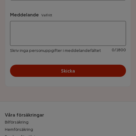
Meddelande
Valfritt
0
/
1800
Skriv inga personuppgifter i meddelandefältet
Skicka
Våra försäkringar
Bilförsäkring
Hemförsäkring