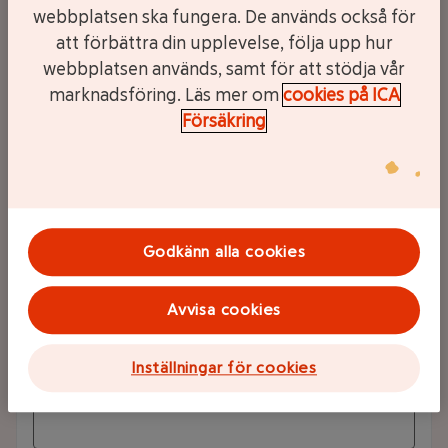
webbplatsen ska fungera. De används också för
kundnummer i meddelandet, så går det snabbare för oss
att förbättra din upplevelse, följa upp hur
att hjälpa dig. Du hittar både försäkrings- och kundnummer
på
Mina sidor
.
webbplatsen används, samt för att stödja vår
marknadsföring. Läs mer om
cookies på ICA
Försäkring
Namn
Mobilnummer
Godkänn alla cookies
Avvisa cookies
Inställningar för cookies
E-post