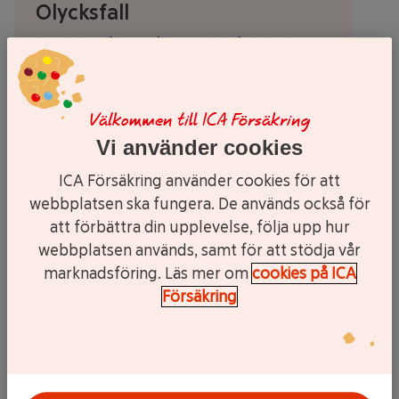
Olycksfall
Om du har råkat ut för en olycksfallsskada.
Välkommen till ICA Försäkring
Vi använder cookies
ICA Försäkring använder cookies för att
Barn: olycksfall och sjukdom
webbplatsen ska fungera. De används också för
Om ditt barn råkat ut för en olycka eller blivit
att förbättra din upplevelse, följa upp hur
sjuk.
webbplatsen används, samt för att stödja vår
marknadsföring. Läs mer om
cookies på ICA
Försäkring
Gravid: olycksfall och sjukdom