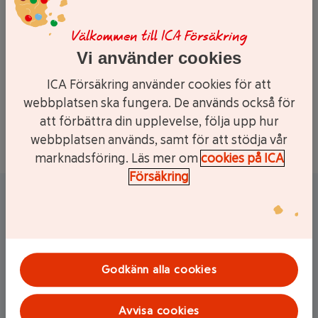
Innan du gör skadeanmälan
Bokning
- Boka av din biljett.
Välkommen till ICA Försäkring
Läkarintyg
- Gå till en behörig och opartisk läkare och
Vi använder cookies
be om ett läkarintyg (tänk på att det behöver vara
ett vanligt läkarbesök, inte digitalt eller via telefon.)
ICA Försäkring använder cookies för att
Resehandlingar
- Leta reda på resehandlingar, både
webbplatsen ska fungera. De används också för
för ursprungsresan och den nya resan. Alla resenärerna
att förbättra din upplevelse, följa upp hur
ska finns med, tillsammans med resans längd och pris
webbplatsen används, samt för att stödja vår
(för hotell och transport).
marknadsföring. Läs mer om
cookies på ICA
Försäkring
Tänk på
Försäkringen gäller inte för resa som betalats med
bonuspoäng.
Försäkringen gäller inte vid sjukdom, olycksfall eller
skada som inte är akut eller som var känd vid
Godkänn alla cookies
beställning av resan.
Avvisa cookies