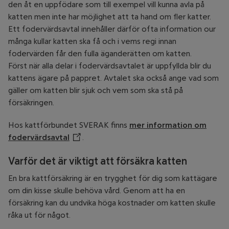
den åt en uppfödare som till exempel vill kunna avla på
katten men inte har möjlighet att ta hand om fler katter.
Ett fodervärdsavtal innehåller därför ofta information our
många kullar katten ska få och i vems regi innan
fodervärden får den fulla äganderätten om katten.
Först när alla delar i fodervärdsavtalet är uppfyllda blir du
kattens ägare på pappret. Avtalet ska också ange vad som
gäller om katten blir sjuk och vem som ska stå på
försäkringen.
Hos kattförbundet SVERAK finns
mer information om
fodervärdsavtal
Öppnar annan webbplats
.
Varför det är viktigt att försäkra katten
En bra kattförsäkring är en trygghet för dig som kattägare
om din kisse skulle behöva vård. Genom att ha en
försäkring kan du undvika höga kostnader om katten skulle
råka ut för något.