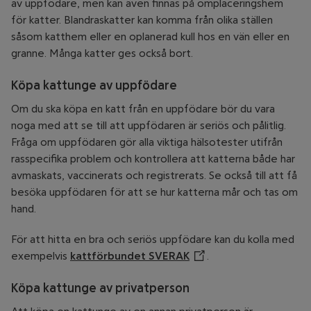
av uppfödare, men kan även finnas på omplaceringshem
för katter. Blandraskatter kan komma från olika ställen
såsom katthem eller en oplanerad kull hos en vän eller en
granne. Många katter ges också bort.
Köpa kattunge av uppfödare
Om du ska köpa en katt från en uppfödare bör du vara
noga med att se till att uppfödaren är seriös och pålitlig.
Fråga om uppfödaren gör alla viktiga hälsotester utifrån
rasspecifika problem och kontrollera att katterna både har
avmaskats, vaccinerats och registrerats. Se också till att få
besöka uppfödaren för att se hur katterna mår och tas om
hand.
För att hitta en bra och seriös uppfödare kan du kolla med
exempelvis
kattförbundet SVERAK
Öppnar annan webbpla
.
Köpa kattunge av privatperson