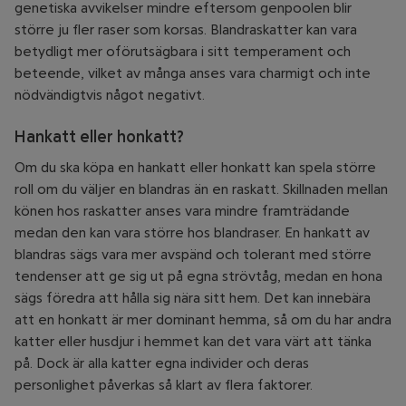
genetiska avvikelser mindre eftersom genpoolen blir
större ju fler raser som korsas. Blandraskatter kan vara
betydligt mer oförutsägbara i sitt temperament och
beteende, vilket av många anses vara charmigt och inte
nödvändigtvis något negativt.
Hankatt eller honkatt?
Om du ska köpa en hankatt eller honkatt kan spela större
roll om du väljer en blandras än en raskatt. Skillnaden mellan
könen hos raskatter anses vara mindre framträdande
medan den kan vara större hos blandraser. En hankatt av
blandras sägs vara mer avspänd och tolerant med större
tendenser att ge sig ut på egna strövtåg, medan en hona
sägs föredra att hålla sig nära sitt hem. Det kan innebära
att en honkatt är mer dominant hemma, så om du har andra
katter eller husdjur i hemmet kan det vara värt att tänka
på. Dock är alla katter egna individer och deras
personlighet påverkas så klart av flera faktorer.