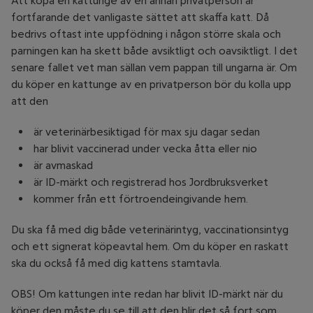
Att köpa en kattunge av en annan privatperson är
fortfarande det vanligaste sättet att skaffa katt. Då
bedrivs oftast inte uppfödning i någon större skala och
parningen kan ha skett både avsiktligt och oavsiktligt. I det
senare fallet vet man sällan vem pappan till ungarna är. Om
du köper en kattunge av en privatperson bör du kolla upp
att den
är veterinärbesiktigad för max sju dagar sedan
har blivit vaccinerad under vecka åtta eller nio
är avmaskad
är ID-märkt och registrerad hos Jordbruksverket
kommer från ett förtroendeingivande hem.
Du ska få med dig både veterinärintyg, vaccinationsintyg
och ett signerat köpeavtal hem. Om du köper en raskatt
ska du också få med dig kattens stamtavla.
OBS! Om kattungen inte redan har blivit ID-märkt när du
köper den måste du se till att den blir det så fort som