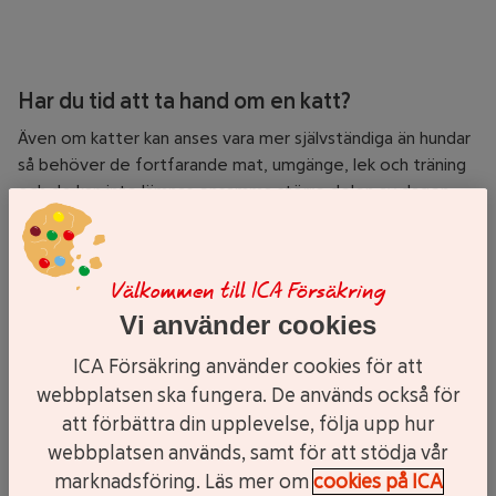
Har du tid att ta hand om en katt?
Även om katter kan anses vara mer självständiga än hundar
så behöver de fortfarande mat, umgänge, lek och träning
och de kan inte lämnas ensamma större delen av dagen.
Det gäller framför allt om du har en innekatt eftersom en
utekatt klarar sig mer på egen hand. Oavsett bör du tänka
igenom beslutet att skaffa katt noggrannt eftersom de
Välkommen till ICA Försäkring
kan leva i upp till 15 år.
Vi använder cookies
Vilken katt ska du köpa?
ICA Försäkring använder cookies för att
Att skaffa katt kan skilja sig en del beroende på var i landet
webbplatsen ska fungera. De används också för
och hur du bor, och vilken typ av katt du vill ha. Det finns
att förbättra din upplevelse, följa upp hur
många olika raser och prisklasser, och de kan vara både
webbplatsen används, samt för att stödja vår
innekatter, utekatter eller både och. Här vet bara du vad
marknadsföring. Läs mer om
cookies på ICA
som blir bäst för dig och katten utifrån din