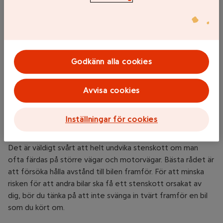
Under perioder då vägarna torkar upp och gruset
Godkänn alla cookies
fortfarande ligger kvar på vägarna, är det väldigt lätt att
gruset fastnar i vinterdäcken. När man sedan fått upp lite
Avvisa cookies
fart med bilen är det inte ovanligt att grus lossnar och
träffar rutan på bilen bakom.
Inställningar för cookies
Så kan du minska risken för stenskott
Det är väldigt svårt att helt undvika stenskott om man
ofta färdas på större vägar och motorvägar. Bästa rådet är
att försöka hålla avstånd till bilen framför. För att minska
risken för att andra bilar ska få ett stenskott orsakat av
dig, bör du tänka på att inte svänga in tvärt framför en bil
som du kört om.