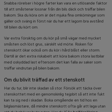
Snabba rörelser i högre farter kan vara en utlösande faktor
till att småstenar lossnar från din bils däck och träffar bilen
bakom. Ska du köra om är det mjuka fina omkörningar som
gäller och sväng in först när du har ett lagom bra avstånd
till bilen du kört om.
Var extra försiktig om du kör på små vägar med mycket
småsten och löst grus, särskilt vid möte. Risken för
stenskott ökar också om du kör i hård blåst eller storm.
Därtill är det extra riskabelt att köra bakom stora lastbilar
med oskyddad last eftersom det kan falla av saker som
träffar vindrutan på bilen bakom.
Om du blivit träffad av ett stenskott
Har du tur, blir inte skadan så stor. Försök att täcka över
stenskottet med en genomskinlig tejpbit så att inte fukt
kan ta sig ned i skadan. Boka omgående en tid hos en
bilglasmästare, då mindre stenskott ofta går att laga utan