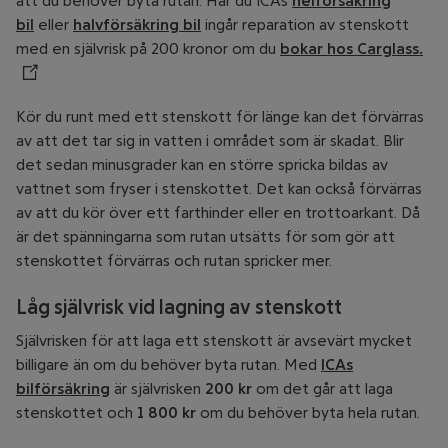
att du behöver byta rutan. Har du ICAs
helförsäkring
bil
eller
halvförsäkring bil
ingår reparation av stenskott
med en självrisk på 200 kronor om du
bokar hos Carglass.
Öp
Kör du runt med ett stenskott för länge kan det förvärras
av att det tar sig in vatten i området som är skadat. Blir
det sedan minusgrader kan en större spricka bildas av
vattnet som fryser i stenskottet. Det kan också förvärras
av att du kör över ett farthinder eller en trottoarkant. Då
är det spänningarna som rutan utsätts för som gör att
stenskottet förvärras och rutan spricker mer.
Låg självrisk vid lagning av stenskott
Självrisken för att laga ett stenskott är avsevärt mycket
billigare än om du behöver byta rutan. Med
ICAs
bilförsäkring
är självrisken
200 kr
om det går att laga
stenskottet och
1 800 kr
om du behöver byta hela rutan.