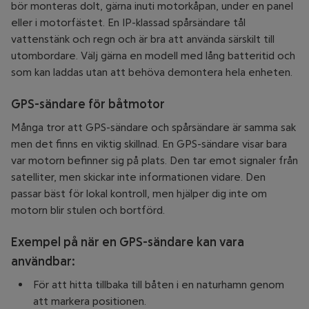
bör monteras dolt, gärna inuti motorkåpan, under en panel
eller i motorfästet. En IP-klassad spårsändare tål
vattenstänk och regn och är bra att använda särskilt till
utombordare. Välj gärna en modell med lång batteritid och
som kan laddas utan att behöva demontera hela enheten.
GPS-sändare för båtmotor
Många tror att GPS-sändare och spårsändare är samma sak
men det finns en viktig skillnad. En GPS-sändare visar bara
var motorn befinner sig på plats. Den tar emot signaler från
satelliter, men skickar inte informationen vidare. Den
passar bäst för lokal kontroll, men hjälper dig inte om
motorn blir stulen och bortförd.
Exempel på när en GPS-sändare kan vara
användbar:
För att hitta tillbaka till båten i en naturhamn genom
att markera positionen.