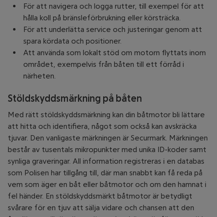
För att navigera och logga rutter, till exempel för att
hålla koll på bränsleförbrukning eller körsträcka.
För att underlätta service och justeringar genom att
spara kördata och positioner.
Att använda som lokalt stöd om motorn flyttats inom
området, exempelvis från båten till ett förråd i
närheten.
Stöldskyddsmärkning på båten
Med rätt stöldskyddsmärkning kan din båtmotor bli lättare
att hitta och identifiera, något som också kan avskräcka
tjuvar. Den vanligaste märkningen är Securmark. Märkningen
består av tusentals mikropunkter med unika ID-koder samt
synliga graveringar. All information registreras i en databas
som Polisen har tillgång till, där man snabbt kan få reda på
vem som äger en båt eller båtmotor och om den hamnat i
fel händer. En stöldskyddsmärkt båtmotor är betydligt
svårare för en tjuv att sälja vidare och chansen att den