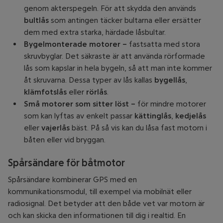
genom akterspegeln. För att skydda den används
bultlås
som antingen täcker bultarna eller ersätter
dem med extra starka, härdade låsbultar.
Bygelmonterade motorer –
fastsatta med stora
skruvbyglar. Det säkraste är att använda rörformade
lås som kapslar in hela bygeln, så att man inte kommer
åt skruvarna. Dessa typer av lås kallas
bygellås
,
klämfotslås
eller
rörlås
.
Små motorer som sitter löst –
för mindre motorer
som kan lyftas av enkelt passar
kättinglås
,
kedjelås
eller
vajerlås
bäst. På så vis kan du låsa fast motorn i
båten eller vid bryggan.
Spårsändare för båtmotor
Spårsändare kombinerar GPS med en
kommunikationsmodul, till exempel via mobilnät eller
radiosignal. Det betyder att den både vet var motorn är
och kan skicka den informationen till dig i realtid. En