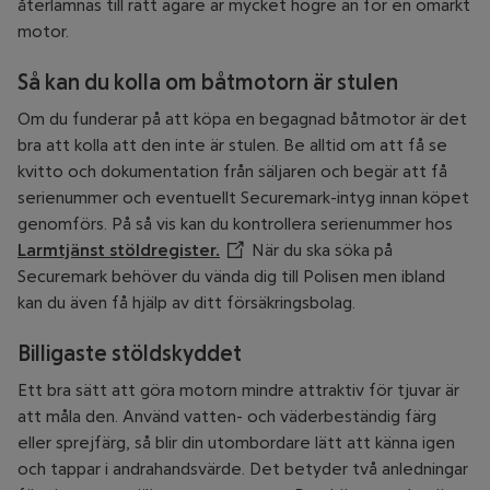
återlämnas till rätt ägare är mycket högre än för en omärkt
motor.
Så kan du kolla om båtmotorn är stulen
Om du funderar på att köpa en begagnad båtmotor är det
bra att kolla att den inte är stulen. Be alltid om att få se
kvitto och dokumentation från säljaren och begär att få
serienummer och eventuellt Securemark-intyg innan köpet
genomförs. På så vis kan du kontrollera serienummer hos
Larmtjänst stöldregister.
Öppnar annan webbplats
När du ska söka på
Securemark behöver du vända dig till Polisen men ibland
kan du även få hjälp av ditt försäkringsbolag.
Billigaste stöldskyddet
Ett bra sätt att göra motorn mindre attraktiv för tjuvar är
att måla den. Använd vatten- och väderbeständig färg
eller sprejfärg, så blir din utombordare lätt att känna igen
och tappar i andrahandsvärde. Det betyder två anledningar