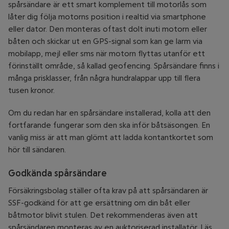
spårsändare är ett smart komplement till motorlås som
låter dig följa motorns position i realtid via smartphone
eller dator. Den monteras oftast dolt inuti motorn eller
båten och skickar ut en GPS-signal som kan ge larm via
mobilapp, mejl eller sms när motorn flyttas utanför ett
förinställt område, så kallad geofencing. Spårsändare finns i
många prisklasser, från några hundralappar upp till flera
tusen kronor.
Om du redan har en spårsändare installerad, kolla att den
fortfarande fungerar som den ska inför båtsäsongen. En
vanlig miss är att man glömt att ladda kontantkortet som
hör till sändaren.
Godkända spårsändare
Försäkringsbolag ställer ofta krav på att spårsändaren är
SSF-godkänd för att ge ersättning om din båt eller
båtmotor blivit stulen. Det rekommenderas även att
spårsändaren monteras av en auktoriserad installatör. Läs