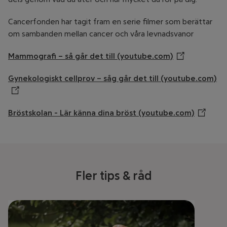
Cancerfonden har tagit fram en serie filmer som berättar
om sambanden mellan cancer och våra levnadsvanor
Mammografi – så går det till (youtube.com)
Öppnar annan
Gynekologiskt cellprov – såg går det till (youtube.com)
Öp
Bröstskolan - Lär känna dina bröst (youtube.com)
Öppnar 
Fler tips & råd