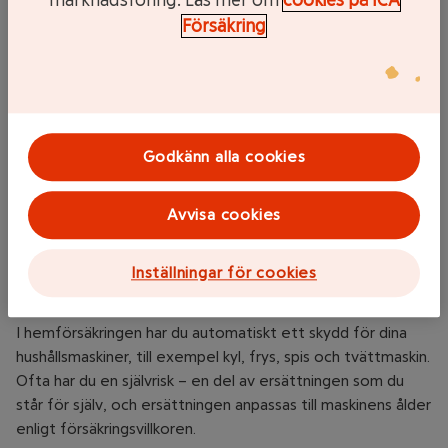
marknadsföring. Läs mer om
cookies på ICA
Försäkring
Produktförsäkring – när behöver jag det?
Om det är värt pengarna att köpa en separat försäkring för
en telefon, dator eller tv, kan bara du avgöra. Men innan du
tackar ja, är det bra att veta vilket skydd du har
Godkänn alla cookies
automatiskt, utan försäkringen. Det handlar dels om
konsumentköplagen och garanti, dels om det skydd som
Avvisa cookies
finns i din hemförsäkring eller en eventuell försäkring som
ingår i ditt bank- eller kreditkort.
Inställningar för cookies
Hemförsäkring – elektronik ingår automatiskt
I hemförsäkringen har du automatiskt ett skydd för dina
hushållsmaskiner, till exempel kyl, frys, spis och tvättmaskin.
Ofta har du en självrisk – en del av ersättningen som du
står för själv, och ersättningen anpassas till maskinens ålder
enligt försäkringsvillkoren.