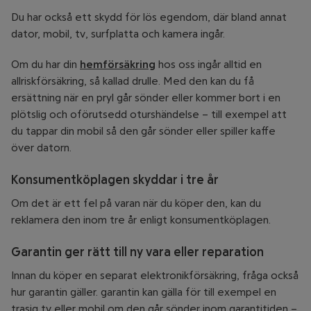
Du har också ett skydd för lös egendom, där bland annat
dator, mobil, tv, surfplatta och kamera ingår.
Om du har din
hemförsäkring
hos oss ingår alltid en
allriskförsäkring, så kallad drulle. Med den kan du få
ersättning när en pryl går sönder eller kommer bort i en
plötslig och oförutsedd oturshändelse – till exempel att
du tappar din mobil så den går sönder eller spiller kaffe
över datorn.
Konsumentköplagen skyddar i tre år
Om det är ett fel på varan när du köper den, kan du
reklamera den inom tre år enligt konsumentköplagen.
Garantin ger rätt till ny vara eller reparation
Innan du köper en separat elektronikförsäkring, fråga också
hur garantin gäller. garantin kan gälla för till exempel en
trasig tv eller mobil om den går sönder inom garantitiden –