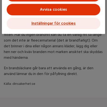
alltid ha både en brandsläckare och en brandfilt nära till
hands.
Avvisa cookies
Med en brandfilt kan du släcka mindre bränder och den
fungerar också bra på plana ytor som spisen. Kväv elden
Inställningar för cookies
bestämt med brandfilten, tryck med händerna ovanpå
filten. Har du ingen brandfilt kan du ta en vanlig filt så länge
som det inte är fleecematerial (det är brandfarligt). Om
det brinner i dina eller någon annans kläder, lägg dig eller
hen ner och kväv branden mot marken ansiktet ska skyddas
med händerna.
En brandsläckare går bara att använda en gång, är den
använd lämnar du in den för påfyllning direkt.
Källa: dinsakerhet.se