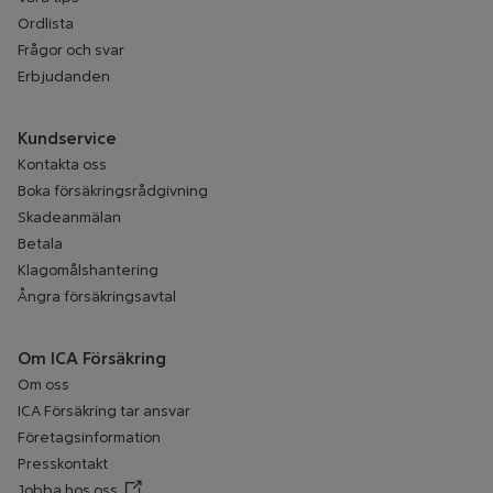
Ordlista
Frågor och svar
Erbjudanden
Kundservice
Kontakta oss
Boka försäkringsrådgivning
Skadeanmälan
Betala
Klagomålshantering
Ångra försäkringsavtal
Om ICA Försäkring
Om oss
ICA Försäkring tar ansvar
Företagsinformation
Presskontakt
Jobba hos oss
Öppnar annan webbplats