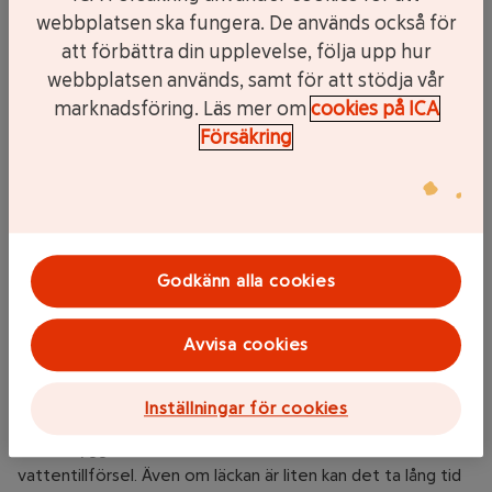
webbplatsen ska fungera. De används också för
att förbättra din upplevelse, följa upp hur
webbplatsen används, samt för att stödja vår
marknadsföring. Läs mer om
cookies på ICA
Diskmaskiner ligger bakom många vattenskador. Inte sällan
Försäkring
beror det på att maskinen är felmonterad. Eftersom
vattentrycket alltid är påkopplat blir påfrestningarna stora
på anslutningen. Att stänga av vattenventilen till
diskmaskinen när den inte används är ett effektivt sätt att
minska riskerna. Det är också vanligt att avloppsslangen till
diskmaskinen börjar läcka. Det kan till exempel bero på att
Godkänn alla cookies
den inte är ordentligt fäst inne i diskbänksskåpet, vilket i
längden kan slita på både slang och fästen. Tänk också på
Avvisa cookies
att gummislangar har begränsad livslängd och kan behöva
bytas efter några år.
Inställningar för cookies
Andra vanliga bovar är läckande kylar och frysar, vitvaror
med inbyggd ismaskin och kaffemaskiner med
vattentillförsel. Även om läckan är liten kan det ta lång tid