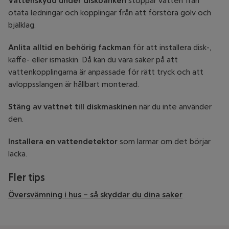
Vattenskydd under diskbänken
stoppar vatten från
otäta ledningar och kopplingar från att förstöra golv och
bjälklag.
Anlita alltid en behörig fackman
för att installera disk-,
kaffe- eller ismaskin. Då kan du vara säker på att
vattenkopplingarna är anpassade för rätt tryck och att
avloppsslangen är hållbart monterad.
Stäng av vattnet till diskmaskinen
när du inte använder
den.
Installera en vattendetektor
som larmar om det börjar
läcka.
Fler tips
Översvämning i hus – så skyddar du dina saker