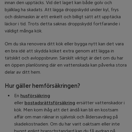
innan den upptäcks. Vid det laget kan både golv och
bjälklag ha skadats. Att lägga droppskydd under kyl, frys
och diskmaskin är ett enkelt och billigt sätt att upptäcka
läckor i tid. Trots detta saknas droppskydd fortfarande i
väldigt många kök.
Om du ska renovera ditt kök eller bygga nytt kan det vara
en bra idé att skydda köket extra genom att lägga in
tätskikt och avloppsbrunn. Särskilt viktigt är det om du har
en öppen planlösning där en vattenskada kan påverka stora
delar av ditt hem.
Hur gäller hemförsäkringen?
En
husförsäkring
eller
bostadsrättsförsäkring
ersätter vattenskador i
kök. Men kom ihåg att det ändå kan bli en kostsam
affär om man räknar in självrisk och åldersavdrag på
skadekostnaden. Om du har varit oaktsam eller inte
byggt enligt branschstandard kan du få avdrag på