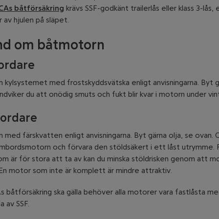
ICAs båtförsäkring
krävs SSF-godkänt trailerlås eller klass 3-lås, e
r av hjulen på släpet.
nd om båtmotorn
ordare
 kylsystemet med frostskyddsvätska enligt anvisningarna. Byt g
ndviker du att onödig smuts och fukt blir kvar i motorn under vin
ordare
 med färskvatten enligt anvisningarna. Byt gärna olja, se ovan. 
ombordsmotorn och förvara den stöldsäkert i ett låst utrymme. 
m är för stora att ta av kan du minska stöldrisken genom att m
 En motor som inte är komplett är mindre attraktiv.
As båtförsäkring ska gälla behöver alla motorer vara fastlåsta m
a av SSF.