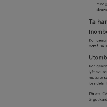
Med
skruva
Ta ha
Inomb
Kör igenom
också, så u
Utomb
Kör igenom
lyft av ut
motorer so
lösa delar.
För att IC
är godkänd