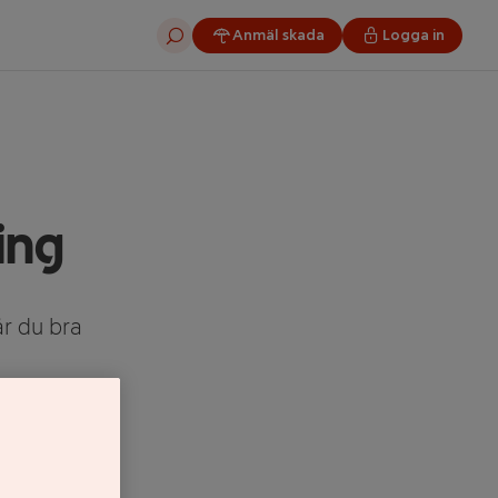
Anmäl skada
Logga in
Sök
ing
år du bra
der