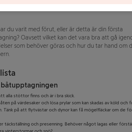
r du varit med förut, eller är detta är din första
gning? Oavsett vilket kan det vara bra att gå igen
elser som behöver göras och hur du tar hand om d
tern.
lista
r båtupptagningen
tt alla stöttor finns och är i bra skick.
ten på värdesaker och lösa prylar som kan skadas av köld och f
n. Tänk på att flytvästar och dynor kan få mögelfläckar om de för
.
r täckställning och presenning. Behöver något lagas eller förstä
ara vinterstormar och snö?