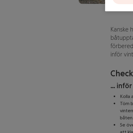
Kanske ha
båtuppta
förbered
inför vin
Check
… infö
Kolla a
Töm bå
vinter
båten
Se öve
att kl