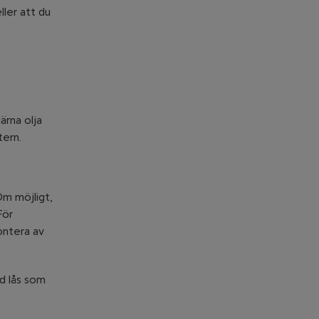
ller att du
ärna olja
tern.
Om möjligt,
För
ontera av
ed lås som