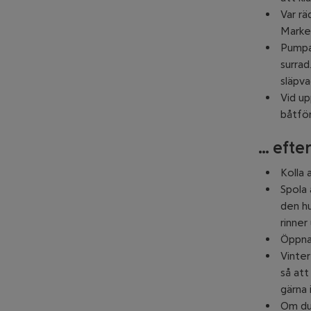
Var rä
Marker
Pumpa 
surrad
släpva
Vid up
båtför
… efte
Kolla 
Spola 
den hu
rinner
Öppna 
Vinter
så att
gärna 
Om du 