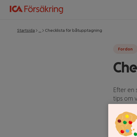
Startsida
…
Checklista för båtupptagning
Fordon
Che
Efter en
tips om 
båtuppta
vintern.
Uppdatera