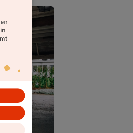
sen
in
amt