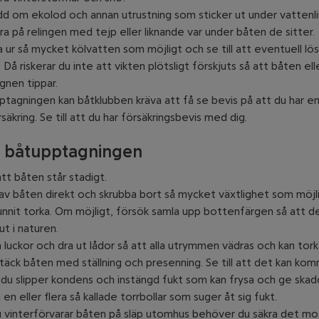
dd om ekolod och annan utrustning som sticker ut under vattenli
a på relingen med tejp eller liknande var under båten de sitter.
ur så mycket kölvatten som möjligt och se till att eventuell lös 
. Då riskerar du inte att vikten plötsligt förskjuts så att båten ell
gnen tippar.
ptagningen kan båtklubben kräva att få se bevis på att du har en
säkring. Se till att du har försäkringsbevis med dig.
r båtupptagningen
att båten står stadigt.
av båten direkt och skrubba bort så mycket växtlighet som möjli
nnit torka. Om möjligt, försök samla upp bottenfärgen så att d
 ut i naturen.
luckor och dra ut lådor så att alla utrymmen vädras och kan tork
täck båten med ställning och presenning. Se till att det kan komm
 du slipper kondens och instängd fukt som kan frysa och ge skad
i en eller flera så kallade torrbollar som suger åt sig fukt.
vinterförvarar båten på släp utomhus behöver du säkra det mot