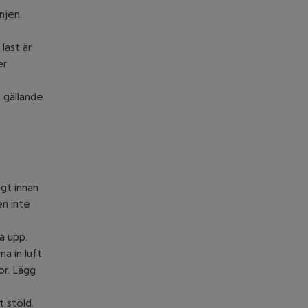
njen.
last är
er
 gällande
gt innan
en inte
a upp.
a in luft
or. Lägg
 stöld.