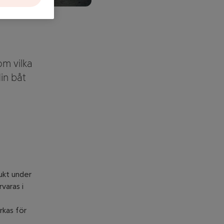
om vilka
in båt
ukt under
varas i
rkas för