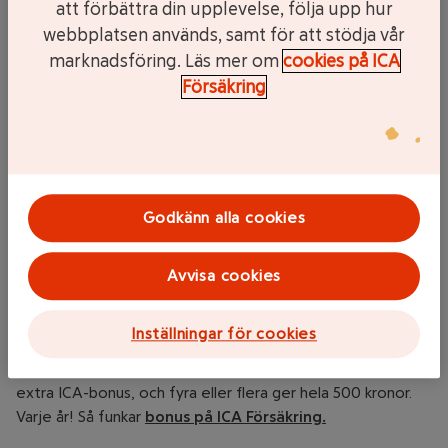
att förbättra din upplevelse, följa upp hur
webbplatsen används, samt för att stödja vår
Bostadsrättstillägg
marknadsföring. Läs mer om
cookies på ICA
Bostadsrättstillägget är ett tillägg i din hemförsäkring som
Försäkring
även skyddar dig mot plötsliga och oförutsägbara skador i
din bostadsrätt som du orsakar själv.
Det skyddar bland annat egendom som tillhör
bostadsrättsföreningen men som du är underhållsskyldig
för. Ett exempel på det är en vattenskada från tvätt- eller
Godkänn alla cookies
diskmaskin som skadar byggnaden.
Avvisa cookies
Möjlighet till samlingsbonus
Du som har tre eller flera försäkringar kan få samlingsbonus.
Inställningar för cookies
Det är precis som det låter, samla dina försäkringar hos
oss, så får du mer tillbaka. Tre försäkringar ger 300 kronor i
extra ICA-bonus, och fyra eller flera ger hela 500 kronor.
Varje år! Så funkar
bonus på ICA Försäkring
.