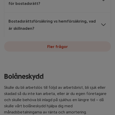
för bostadsrätt?
var du bor och hur gammal du är.
En dolda fel-försäkring tecknas oftast via en
Bostadsrättsförsäkring vs hemförsäkring, vad
fastighetsmäklare och är främst till för den som säljer
är skillnaden?
en bostad eftersom säljaren ansvarar för dolda fel i
två år framåt för en bostadsrätt. Läs mer om
hur
dolda fel-försäkringen gäller.
En bostadsrättsförsäkring är en typ av hemförsäkring
Fler frågor
som gäller för dig som bor i bostadsrätt. Med
bostadsrättstillägget får du ett skydd för skador på
lägenheten som du är underhållsskyldig för.
Bolåneskydd
Skulle du bli arbetslös till följd av arbetsbrist, bli sjuk eller
skadad så du inte kan arbeta, eller är du egen företagare
och skulle behöva bli inlagd på sjukhus en längre tid
–
då
skulle vårt bolåneskydd hjälpa dig med
månadsbetalningarna av ränta och amortering.