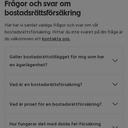
Frågor och svar om
bostadsrättsförsäkring
Här har vi samlat vanliga frågor och svar om vår
bostadsrättsförsäkring. Hittar du inte svaret på din fråga är
du välkommen att
kontakta oss.
Gäller bostadsrättstillägget för mig som har
en ägarlägenhet?
Bostadsrättstillägget gäller för dig som har en
Vad är en bostadsrättsförsäkring?
bostadsrätt i en bostadsrättsförening. Har du en så
kallad ägarlägenhet, eller äger en andel av en
En bostadsrättsförsäkring är en hemförsäkring för dig
bostadsförening, gäller inte tillägget.
Vad är priset för en bostadsrättförsäkring?
som bor i bostadsrätt. I den ingår skydd för dina saker
och dig som person.
En hemförsäkring med
Vad en försäkring för bostadsrätt har för pris beror på
bostadsrättstillägg ger ett skydd för skador på
Hur fungerar det med dolda fel-försäkring
flera faktorer, bland annat på vilken självrisk du väljer,
lägenheten som du är underhållsskyldig för.