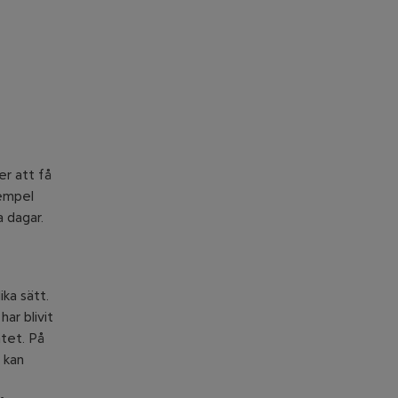
 webbplats
r att få
xempel
 dagar.
ka sätt.
har blivit
ätet. På
 kan