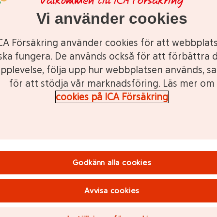
Välkommen till ICA Försäkring
d
2024-03-18
Publicerad 2024-03-01
Vi använder cookies
CA Försäkring använder cookies för att webbplat
ska fungera. De används också för att förbättra d
pplevelse, följa upp hur webbplatsen används, s
för att stödja vår marknadsföring. Läs mer om
cookies på ICA Försäkring
Godkänn alla cookies
Avvisa cookies