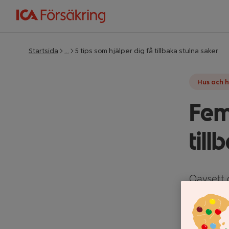
Startsida
…
5 tips som hjälper dig få tillbaka stulna saker
Hus och 
Fem
till
Oavsett o
finns det
som ökar