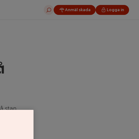
Anmäl skada
Logga in
Sök
å
på stan
m tips