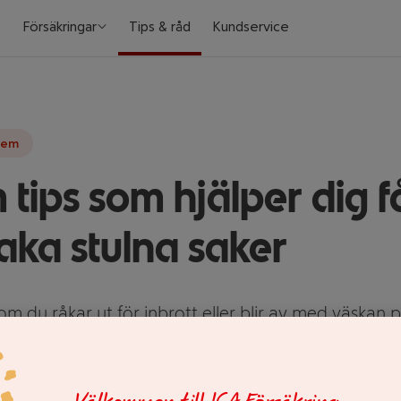
Försäkringar
Tips & råd
Kundservice
hem
 tips som hjälper dig f
baka stulna saker
m du råkar ut för inbrott eller blir av med väskan 
 en chans att få tillbaks dina stulna prylar. Här är fe
 dina möjligheter.