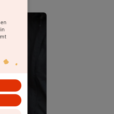
sen
in
amt