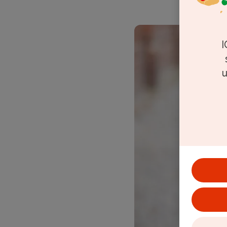
Uppdatera
I
u