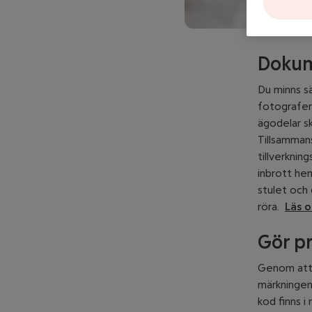
Dokum
Du minns sä
fotografer
ägodelar sk
Tillsamman
tillverkning
inbrott hem
stulet och 
röra.
Läs o
Gör p
Genom att D
märkningen 
kod finns i