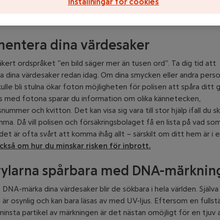
Inställningar för cookies
entera dina värdesaker
kert ordspråket ”en bild säger mer än tusen ord”. Ta dig tid att
a dina värdesaker redan idag. Om dina smycken eller andra perso
ulle bli stulna ökar foton möjligheten för polisen att spåra ditt 
s med fotona sparar du information om olika kännetecken,
snummer och kvitton. Det kan visa sig vara till stor hjälp ifall du sk
ma. Då vill polisen och försäkringsbolaget få en lista på vad som 
det är ofta svårt att komma ihåg allt – särskilt om ditt hem är i 
ckså om hur du minskar risken för inbrott.
rylarna spårbara med DNA-märknin
NA-märka dina värdesaker blir de sökbara i hela världen. Själva
är osynlig och kan bara läsas av med UV-ljus. Eftersom en fulls
 minsta partikel av märkningen är det nästan omöjligt för en tjuv 