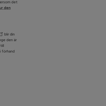
ftersom det
ur den
ppnar annan webbplats
blir din
änge den är
ill
på förhand