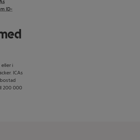
As
om ID-
 med
ller i
äcker. ICAs
n bostad
ill 200 000