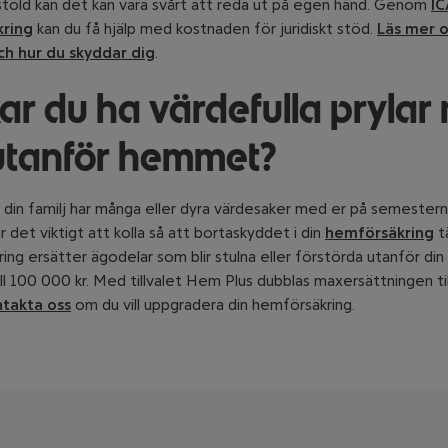
stöld kan det kan vara svårt att reda ut på egen hand. Genom
IC
ring
kan du få hjälp med kostnaden för juridiskt stöd.
Läs mer 
ch hur du skyddar dig
.
ar du ha värdefulla prylar
utanför hemmet?
din familj har många eller dyra värdesaker med er på semestern e
 det viktigt att kolla så att bortaskyddet i din
hemförsäkring
t
ing ersätter ägodelar som blir stulna eller förstörda utanför di
ll 100 000 kr. Med tillvalet Hem Plus dubblas maxersättningen t
takta oss
om du vill uppgradera din hemförsäkring.