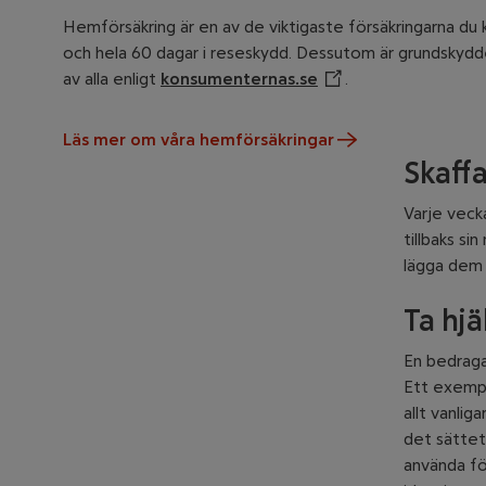
Hemförsäkring är en av de viktigaste försäkringarna du k
och hela 60 dagar i reseskydd. Dessutom är grundskydd
av alla enligt
konsumenternas.se
Öppnar annan webbp
.
Läs mer om våra hemförsäkringar
Skaff
Varje veck
tillbaks si
lägga dem 
Ta hjä
En bedragar
Ett exemp
allt vanlig
det sättet
använda för