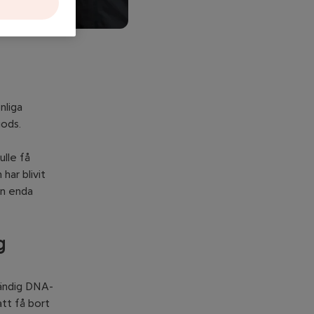
nliga
gods.
ulle få
har blivit
en enda
g
tändig DNA-
att få bort