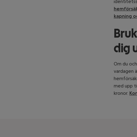
identitets
hemförsäk
kapning o
Bruk
dig 
Om du och 
vardagen är
hemförsäkr
med upp ti
kronor.
Kon