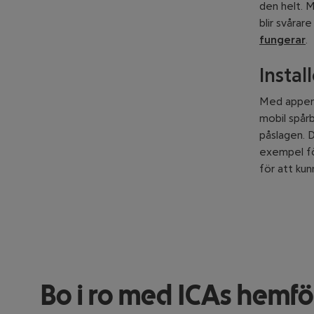
den helt. 
blir svårar
fungerar
.
Instal
Med appe
mobil spårb
påslagen. D
exempel för
för att kun
Bo i ro med ICAs hemfö