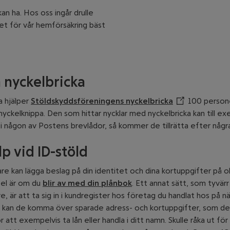
an ha. Hos oss ingår drulle
et för vår hemförsäkring bäst
lats
a nyckelbricka
a hjälper
Stöldskyddsföreningens nyckelbricka
Öppnar annan
100 persone
n nyckelknippa. Den som hittar nycklar med nyckelbricka kan till e
i någon av Postens brevlådor, så kommer de tillrätta efter några
lp vid ID-stöld
e kan lägga beslag på din identitet och dina kortuppgifter på oli
el är om du
blir av med din plånbok
. Ett annat sätt, som tyvärr 
are, är att ta sig in i kundregister hos företag du handlat hos på n
 kan de komma över sparade adress- och kortuppgifter, som de
 att exempelvis ta lån eller handla i ditt namn. Skulle råka ut för