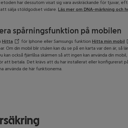
Metoden har dessutom visat sig vara avskräckande för tjuvar, e
e att sälja stöldgodset vidare.
Läs mer om DNA-märkning och h
lera spårningsfunktion på mobilen
n
Hitta
Öppnar annan webbplats
för Iphone eller Samsungs funktion
Hitta min mobil
Ö
ar. Om din mobil blir stulen kan du se på en karta var den är, så l
u kan också fjärrlåsa skärmen så att ingen kan använda din mobil, t
 att betala. Det krävs att du har installerat eller konfigurerat 
na använda de här funktionerna.
rsäkring