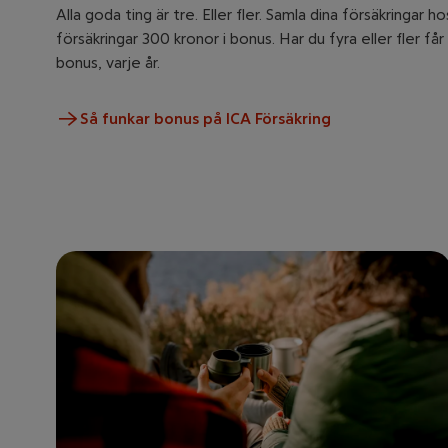
Alla goda ting är tre. Eller fler. Samla dina försäkringar h
försäkringar 300 kronor i bonus. Har du fyra eller fler få
bonus, varje år.
Så funkar bonus på ICA Försäkring