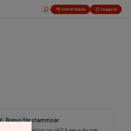
Anmäl skada
Logga in
Sök
Bonus för stammisar
Är du försäkrad hos oss på ICA ger vi dig som