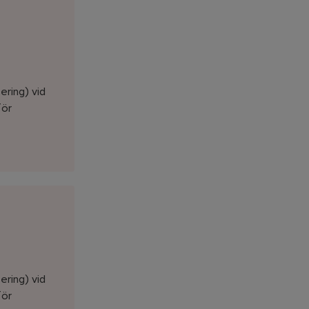
ering) vid
för
ering) vid
för