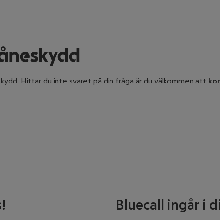
låneskydd
skydd. Hittar du inte svaret på din fråga är du välkommen att
kon
inte lämnar ersättning vid skada. Exempelvis får du inte ersättn
!
Bluecall ingår i 