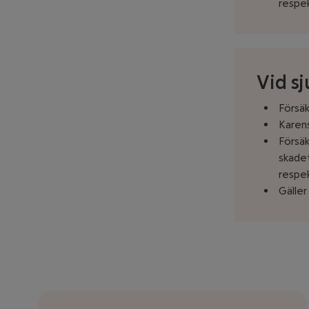
respek
Vid sj
Försäk
Karens
Försäk
skadet
respek
Gäller