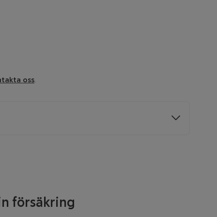
takta oss
.
ing för de första 30 dagarna av arbetslöshet utan
din försäkring