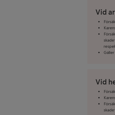
Vid ar
Försäk
Karens
Försäk
skadet
respek
Gäller
Vid h
Försäk
Karens
Försäk
skadet