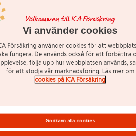
båda omfattas av skyddet.
Välkommen till ICA Försäkring
Vi använder cookies
Se ditt pris på bolåneskydd
CA Försäkring använder cookies för att webbplat
ska fungera. De används också för att förbättra d
ersonnummer
ÅÅÅÅMMDDXXXX
pplevelse, följa upp hur webbplatsen används, s
för att stödja vår marknadsföring. Läs mer om
Beräkna ditt pris
cookies på ICA Försäkring
re bekräftar du att du haft möjlighet att ta del av hur ICA Försäkring
behandlar 
Godkänn alla cookies
är ett bolåneskydd?