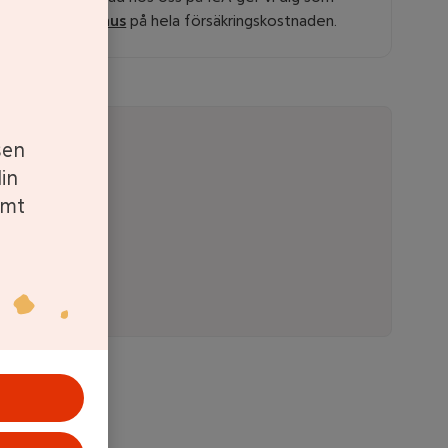
stammis
bonus
på hela försäkringskostnaden.
sen
in
amt
personuppgifter
.