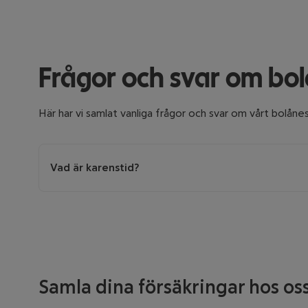
Frågor och svar om bo
Här har vi samlat vanliga frågor och svar om vårt bolåne
Vad är karenstid?
Karenstid avser den inledande period då försäkringen 
ersättningen utgår från dag 31.
Samla dina försäkringar hos oss