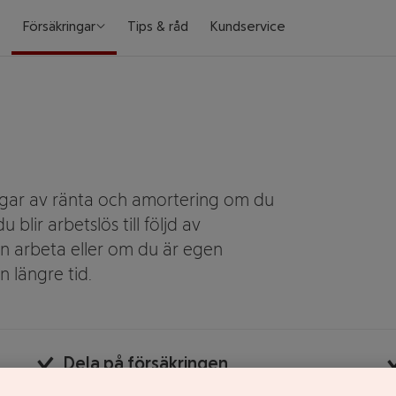
Försäkringar
Tips & råd
Kundservice
ngar av ränta och amortering om du
blir arbetslös till följd av
 kan arbeta eller om du är egen
n längre tid.
Dela på försäkringen
Är ni två som tagit ett gemensamt bolån kan